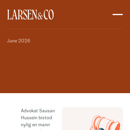
June 2026
Advokat Sausan
Hussein bistod
nylig en mann