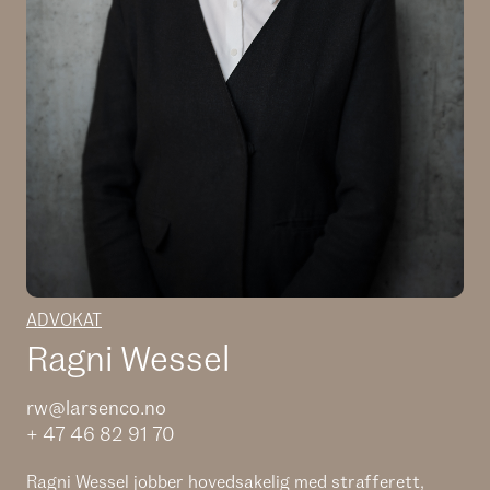
ADVOKAT
Ragni Wessel
rw@larsenco.no
+ 47 46 82 91 70
Ragni Wessel jobber hovedsakelig med strafferett,