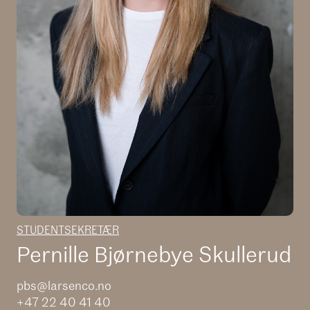
STUDENTSEKRETÆR
Pernille Bjørnebye Skullerud
pbs@larsenco.no
+47 22 40 41 40