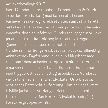
Advokatbevilling: 2017
Ingrid Gundersen har jobbet i firmaet siden 2016. Hun
arbeider hovedsakelig med barnerett, herunder
barnevernssaker og foreldretvister, samt strafferett
og helserett. Hun har omfattende prosedyreerfaringen
innenfor disse saksfeltene. Gundersen legger stor vekt
på at klientene skal føle seg ivaretatt og trygge
gjennom hele prosessen opp mot en rettssak.
Gundersen har tidligere jobbet som advokatfullmektig i
Arkitektenes Fagforbund, hvor hun fikk jobbet med
rettsområdene arbeidsrett og kontraktsrett. Hun har
også vært medarbeider i Juss-Buss, der hun jobbet
med trygderett, sosialrett og arbeidsrett. Gundersen
vært styremedlem i Yngre Advokater Oslo krets og
nestleder i Rettspolitisk forening. Hun har også vært
frivillig jurist ved St. Haugen Rettshjelpssentral.
Hun er medlem av Den Norske Advokatforening og
Forsvarergruppen av 1977.