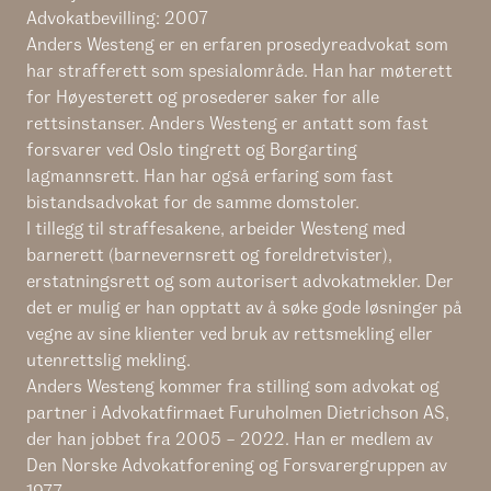
Advokatbevilling: 2007
Anders Westeng er en erfaren prosedyreadvokat som
har strafferett som spesialområde. Han har møterett
for Høyesterett og prosederer saker for alle
rettsinstanser. Anders Westeng er antatt som fast
forsvarer ved Oslo tingrett og Borgarting
lagmannsrett. Han har også erfaring som fast
bistandsadvokat for de samme domstoler.
I tillegg til straffesakene, arbeider Westeng med
barnerett (barnevernsrett og foreldretvister),
erstatningsrett og som autorisert advokatmekler. Der
det er mulig er han opptatt av å søke gode løsninger på
vegne av sine klienter ved bruk av rettsmekling eller
utenrettslig mekling.
Anders Westeng kommer fra stilling som advokat og
partner i Advokatfirmaet Furuholmen Dietrichson AS,
der han jobbet fra 2005 – 2022. Han er medlem av
Den Norske Advokatforening og Forsvarergruppen av
1977.